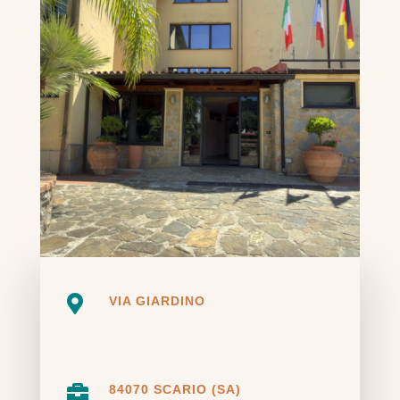

VIA GIARDINO

84070 SCARIO (SA)