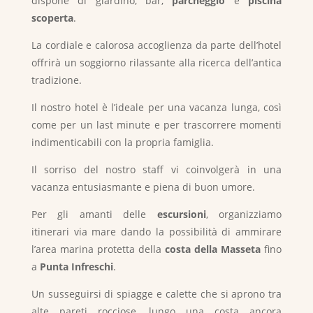
dispone di giardino, bar,
parcheggio
e
piscina
scoperta
.
La cordiale e calorosa accoglienza da parte dell’hotel
offrirà un soggiorno rilassante alla ricerca dell’antica
tradizione.
Il nostro hotel è l’ideale per una vacanza lunga, così
come per un last minute e per trascorrere momenti
indimenticabili con la propria famiglia.
Il sorriso del nostro staff vi coinvolgerà in una
vacanza entusiasmante e piena di buon umore.
Per gli amanti delle
escursioni
, organizziamo
itinerari via mare dando la possibilità di ammirare
l’area marina protetta della
costa della Masseta
fino
a
Punta Infreschi
.
Un susseguirsi di spiagge e calette che si aprono tra
alte pareti rocciose, lungo una costa ancora