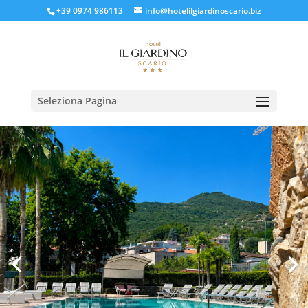
+39 0974 986113
info@hotelilgiardinoscario.biz
Seleziona Pagina